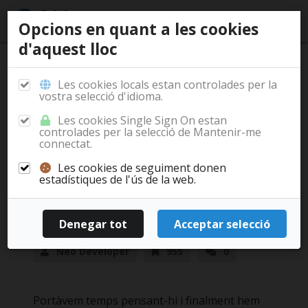
Opcions en quant a les cookies
d'aquest lloc
/
/
/
Inici
Documentació
Casos d'ús
Publicacions
Les cookies locals estan controlades per la
vostra selecció d'idioma.
Les cookies Single Sign On estan
controlades per la selecció de Mantenir-me
La web demo de
connectat.
BrightSide ja és una
Les cookies de seguiment donen
estadístiques de l'ús de la web.
realitat
Novetats
18/4/18
Neo Developer
955
0
Portàvem temps pensant-hi i finalment hem