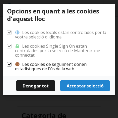
Opcions en quant a les cookies
d'aquest lloc
/
/
/
Inici
Documentació
Casos d'ús
Projectes
Les cookies locals estan controlades per la
vostra selecció d'idioma.
Les cookies Single Sign On estan
controlades per la selecció de Mantenir-me
SP-ACME
Votació de la junta
connectat.
Software Project ACME
Les cookies de seguiment donen
estadístiques de l'ús de la web.
Software de projectes per ACME
Llegir més...
Categoria de