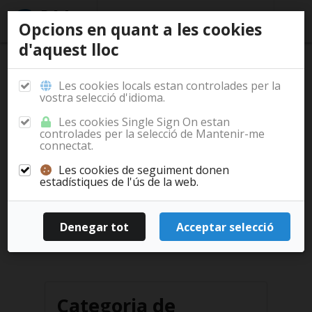
Opcions en quant a les cookies
d'aquest lloc
/
/
/
Inici
Documentació
Casos d'ús
Projectes
Les cookies locals estan controlades per la
vostra selecció d'idioma.
Les cookies Single Sign On estan
controlades per la selecció de Mantenir-me
SP-ACME
Votació de la junta
connectat.
Software Project ACME
Les cookies de seguiment donen
estadístiques de l'ús de la web.
Software de projectes per ACME
Llegir més...
Categoria de