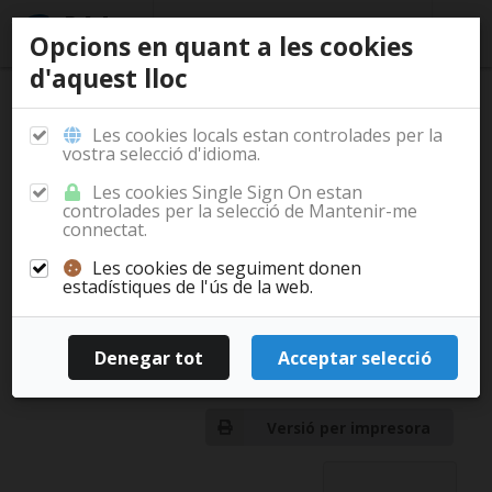
Opcions en quant a les cookies
d'aquest lloc
/
/
/
/
Inici
Documentació
Casos d'ús
Financials
Contractes
Financials
Projectes
Les cookies locals estan controlades per la
vostra selecció d'idioma.
Les cookies Single Sign On estan
Contractes
controlades per la selecció de Mantenir-me
connectat.
Les cookies de seguiment donen
Llista buida
estadístiques de l'ús de la web.
Financials
Projectes
Versió per impresora