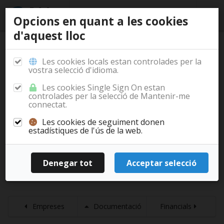
Opcions en quant a les cookies
d'aquest lloc
/
/
Inici
Documentació
Casos d'ús
Empreses
Documentació
Financials
Les cookies locals estan controlades per la
vostra selecció d'idioma.
Les cookies Single Sign On estan
Casos d'ús
controlades per la selecció de Mantenir-me
connectat.
Per veure el software en funcionament, es descriuen
Les cookies de seguiment donen
alguns casos d'ús:
estadístiques de l'ús de la web.
Financials
Projectes
Publicacions
Empreses
Documentació
Financials