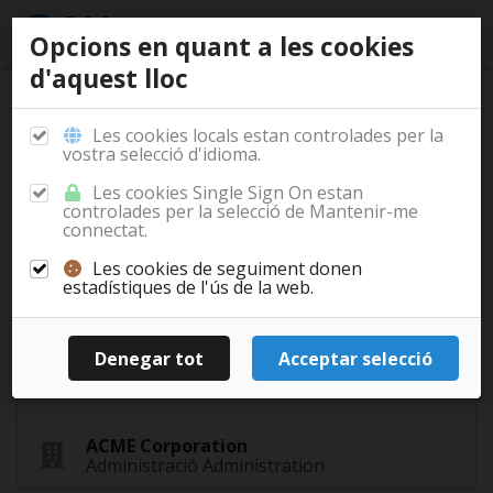
Opcions en quant a les cookies
d'aquest lloc
/
/
/
/
Inici
Documentació
Actors
Contactes
Administradors
Contactes
Clients
Les cookies locals estan controlades per la
vostra selecció d'idioma.
Les cookies Single Sign On estan
Administradors
controlades per la selecció de Mantenir-me
connectat.
Jack Administrator
Les cookies de seguiment donen
estadístiques de l'ús de la web.
jack@turro-demo.cat
Email
Treballa per ACME Corporation dins Administració.
Assignat als grups socials d'administració i
assistent a direcció.
ACME Corporation
Administració Administration